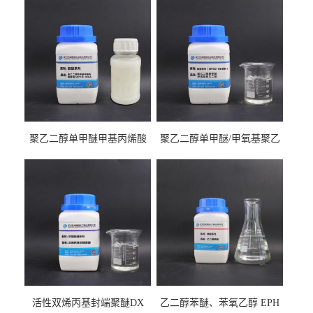
聚乙二醇单甲醚甲基丙烯酸
聚乙二醇单甲醚/甲氧基聚乙
酯
二醇
活性双烯丙基封端聚醚DX
乙二醇苯醚、苯氧乙醇 EPH