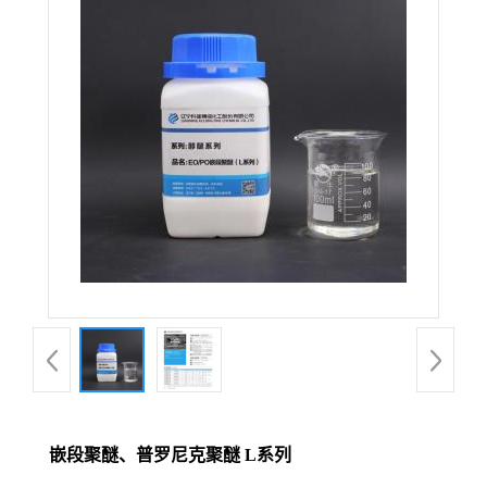
嵌段聚醚、普罗尼克聚醚 L系列