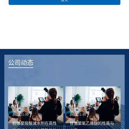
公司动态
2023-11-10
2023-11-10
20
降
粉体聚羧酸减水剂在高性
甘油聚氧乙烯醚的性质与