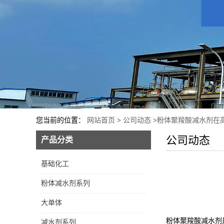
您当前的位置：
网站首页
>
公司动态
>
粉体聚羧酸减水剂在
公司动态
产品分类
聚乙二醇单甲醚甲基丙烯
基础化工
酸酯
粉体减水剂系列
大单体
聚乙二醇单甲醚/甲氧基聚
粉体聚羧酸减水剂
减水剂系列
乙二醇