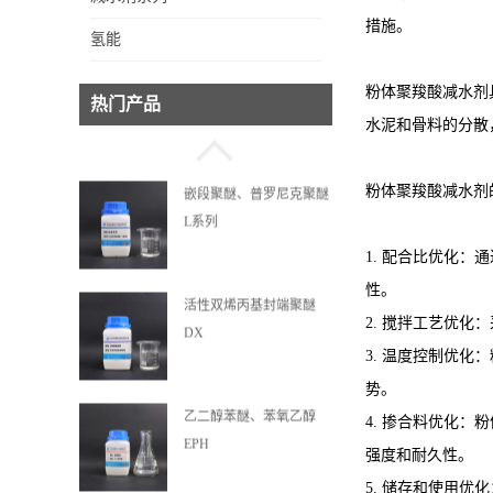
措施。
氢能
嵌段聚醚、普罗尼克聚醚
粉体聚羧酸减水剂
热门产品
L系列
水泥和骨料的分散
粉体聚羧酸减水剂
活性双烯丙基封端聚醚
DX
1. 配合比优化
性。
乙二醇苯醚、苯氧乙醇
2. 搅拌工艺优
EPH
3. 温度控制优
势。
乙氧基化三羟甲基丙烷
4. 掺合料优化
强度和耐久性。
5. 储存和使用