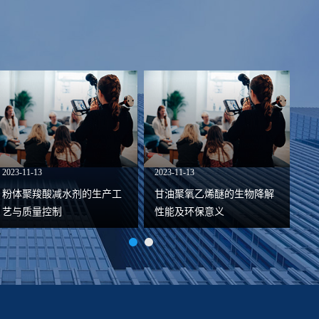
2023-11-10
2023-11-10
2023
粉体聚羧酸减水剂在高性能
甘油聚氧乙烯醚的性质与应
粉
混凝土中的应用及优化
用
艺