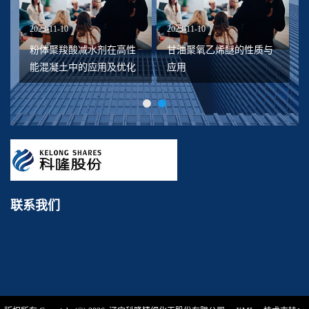
2023-11-10
2023-11-10
20
降
粉体聚羧酸减水剂在高性
甘油聚氧乙烯醚的性质与
能混凝土中的应用及优化
应用
联系我们